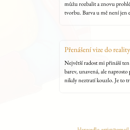
můžu rozbalit a znovu prohléd
tvorbu. Barva u mě není jen e
Přenášení vize do realit
Největší radost mi přináší te
barev, unavená, ale naprosto
nikdy neztratí kouzlo. Je to 
klarasedlo.artist@gmai