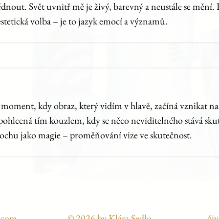
nout. Svět uvnitř mě je živý, barevný a neustále se mění.
stetická volba – je to jazyk emocí a významů.
y
n moment, kdy obraz, který vidím v hlavě, začíná vznikat 
 pohlcená tím kouzlem, kdy se něco neviditelného stává sk
trochu jako magie – proměňování vize ve skutečnost.
l.com
© 2026 by Klára Sedlo
živ