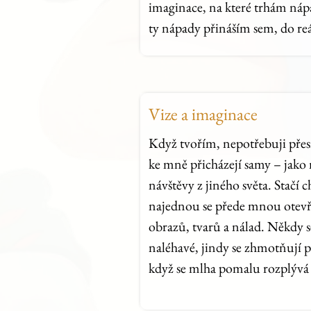
imaginace, na které trhám nápad
ty nápady přináším sem, do reá
Vize a imaginace
Když tvořím, nepotřebuji pře
ke mně přicházejí samy – jako
návštěvy z jiného světa. Stačí c
najednou se přede mnou otevře
obrazů, tvarů a nálad. Někdy se
naléhavé, jindy se zhmotňují 
když se mlha pomalu rozplývá v