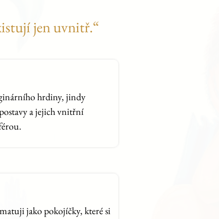
istují jen uvnitř.“
aginárního hrdiny, jindy
postavy a jejich vnitřní
férou.
atuji jako pokojíčky, které si