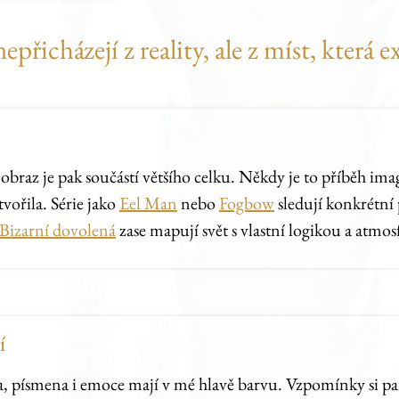
řicházejí z reality, ale z míst, která ex
 obraz je pak součástí většího celku. Někdy je to příběh im
tvořila. Série jako
Eel Man
nebo
Fogbow
sledují konkrétní 
Bizarní dovolená
zase mapují svět s vlastní logikou a atmos
í
la, písmena i emoce mají v mé hlavě barvu. Vzpomínky si pam