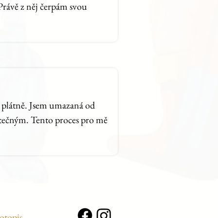
 Právě z něj čerpám svou
na plátně. Jsem umazaná od
utečným. Tento proces pro mě
otopis