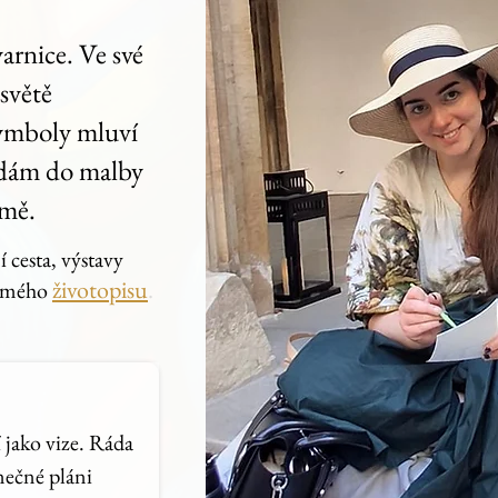
arnice. Ve své
 světě
symboly mluví
ládám do malby
 mě.
 cesta, výstavy
životopisu
.
o mého
 jako vize. Ráda
nečné pláni