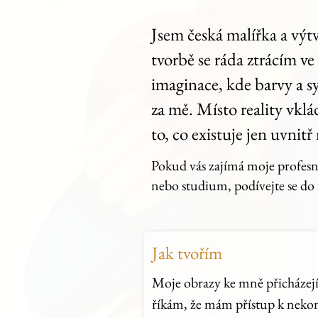
Jsem česká malířka a výtv
tvorbě se ráda ztrácím ve
imaginace, kde barvy a 
za mě. Místo reality vk
to, co existuje jen uvnitř
Pokud vás zajímá moje profesní
nebo studium, podívejte se d
Jak tvořím
Moje obrazy ke mně přicházejí
říkám, že mám přístup k neko