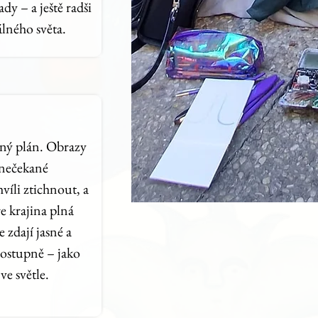
y – a ještě radši
lného světa.
sný plán. Obrazy
 nečekané
hvíli ztichnout, a
 krajina plná
 zdají jasné a
postupně – jako
e světle.