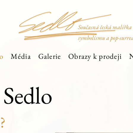
Současná česká malířka
symbolismu a pop-surre
o
Média
Galerie
Obrazy k prodeji
N
 Sedlo
?