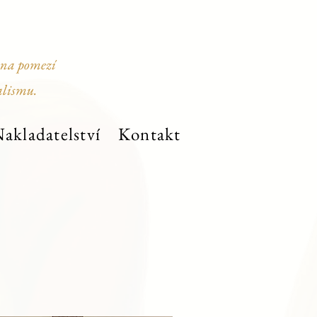
 na pomezí
alismu.
akladatelství
Kontakt