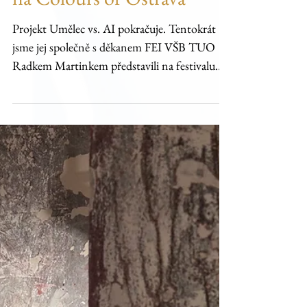
na Colours of Ostrava
Projekt Umělec vs. AI pokračuje. Tentokrát
jsme jej společně s děkanem FEI VŠB TUO
Radkem Martinkem představili na festivalu
Colours of Ostrava Umělec vs. AI se postupně
rozvíjí už několik let. Po dvou výstavách
věnovaných tomuto experimentu jsme jeho
další výsledky představili také na festivalu
Colours of Ostrava, kde jsme společně s
děkanem Fakulty elektrotechniky a
informatiky VŠB – Technické univerzity
Ostrava Radkem Martinkem vedli přednášku
o tom, jak umělá inteligence