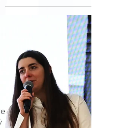
autoportréty, portréty a Voynichovy rostliny
Galerie GOMA na Betlémském náměstí
během června zahají unikátní výstavu Marilyn
Monroe 100. A u této příležitosti vybrala
galerie několik českých umělkyň, které se
představí jako doprovodný program k výstavě
- každá bude mít spodní prostor galerie k
dispozici na určitou dobu během hlavní
výstavy. Mám tu ohromnou čest být první v
řadě vybraných autorek! Zatímco v horní části
galerie bude probíhat v