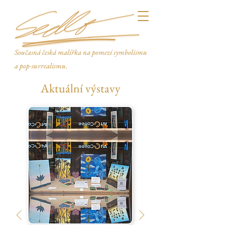
Současná česká malířka na pomezí symbolismu
a pop-surrealismu.
Aktuální výstavy