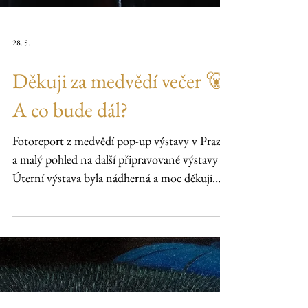
28. 5.
Děkuji za medvědí večer 🐻
A co bude dál?
Fotoreport z medvědí pop-up výstavy v Praze
a malý pohled na další připravované výstavy
Úterní výstava byla nádherná a moc děkuji
všem, kteří dorazili a pomohli vytvořit tak
krásnou atmosféru :) Kromě samotné výstavy