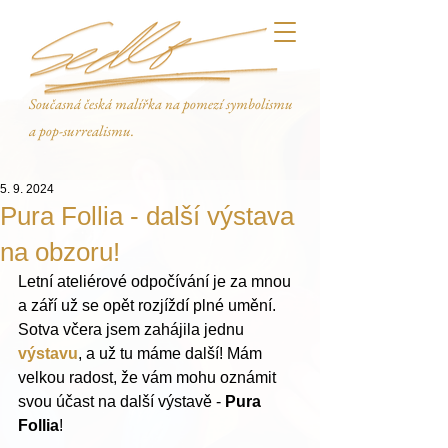
Současná česká malířka na pomezí symbolismu
a pop-surrealismu.
5. 9. 2024
Pura Follia - další výstava
na obzoru!
Letní ateliérové odpočívání je za mnou 
a září už se opět rozjíždí plné umění. 
Sotva včera jsem zahájila jednu 
výstavu
, a už tu máme další! Mám 
velkou radost, že vám mohu oznámit 
svou účast na další výstavě - 
Pura 
Follia
!