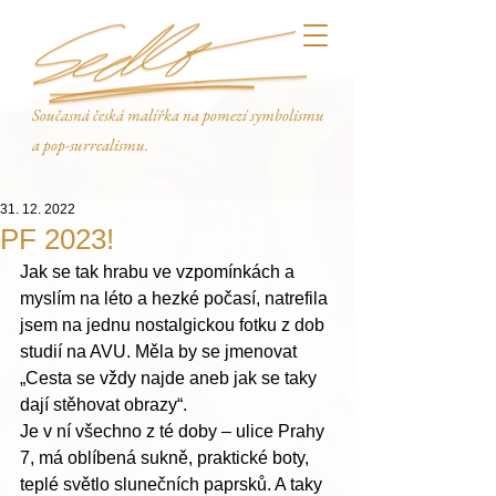
Současná česká malířka na pomezí symbolismu
a pop-surrealismu.
31. 12. 2022
PF 2023!
Jak se tak hrabu ve vzpomínkách a 
myslím na léto a hezké počasí, natrefila 
jsem na jednu nostalgickou fotku z dob 
studií na AVU. Měla by se jmenovat 
„Cesta se vždy najde aneb jak se taky 
dají stěhovat obrazy“.  
Je v ní všechno z té doby – ulice Prahy 
7, má oblíbená sukně, praktické boty, 
teplé světlo slunečních paprsků. A taky 