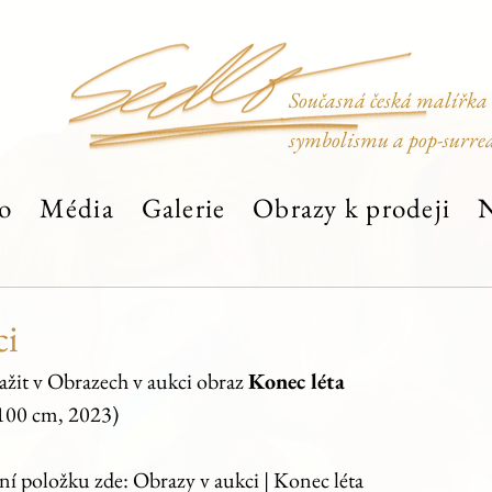
Současná česká malířka
symbolismu a pop-surre
o
Média
Galerie
Obrazy k prodeji
N
ci
ažit v Obrazech v aukci obraz 
Konec léta 
 100 cm, 2023)
í položku zde: Obrazy v aukci | Konec léta