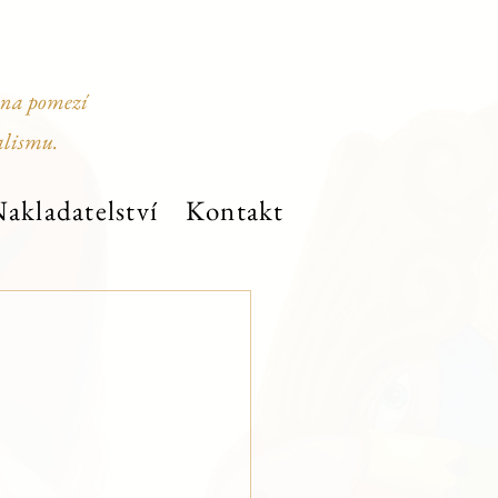
 na pomezí
alismu.
akladatelství
Kontakt