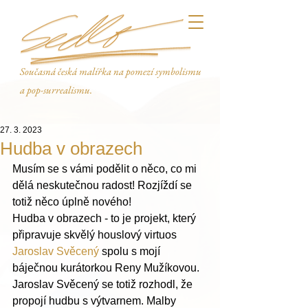
Současná česká malířka na pomezí symbolismu
a pop-surrealismu.
27. 3. 2023
Hudba v obrazech
Musím se s vámi podělit o něco, co mi 
dělá neskutečnou radost! Rozjíždí se 
totiž něco úplně nového! 
Hudba v obrazech - to je projekt, který 
připravuje skvělý houslový virtuos 
Jaroslav Svěcený
 spolu s mojí 
báječnou kurátorkou Reny Mužíkovou. 
Jaroslav Svěcený se totiž rozhodl, že 
propojí hudbu s výtvarnem. Malby 