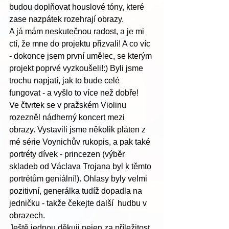
budou doplňovat houslové tóny, které 
zase nazpátek rozehrají obrazy. 
A já mám neskutečnou radost, a je mi 
ctí, že mne do projektu přizvali! A co víc 
- dokonce jsem první umělec, se kterým 
projekt poprvé vyzkoušeli!:) Byli jsme 
trochu napjatí, jak to bude celé 
fungovat - a vyšlo to více než dobře!
Ve čtvrtek se v pražském Violinu 
rozezněl nádherný koncert mezi 
obrazy. Vystavili jsme několik pláten z 
mé série Voynichův rukopis, a pak také 
portréty dívek - princezen (výběr 
skladeb od Václava Trojana byl k těmto 
portrétům geniální!). Ohlasy byly velmi 
pozitivní, generálka tudíž dopadla na 
jedničku - takže čekejte další  hudbu v 
obrazech. 
Ještě jednou děkuji nejen za příležitost, 