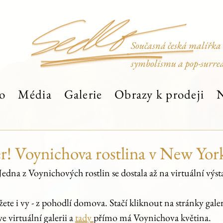
Současná česká malířka
symbolismu a pop-surre
o
Média
Galerie
Obrazy k prodeji
N
r! Voynichova rostlina v New Yor
edna z Voynichových rostlin se dostala až na virtuální vý
ete i vy - z pohodlí domova. Stačí kliknout na stránky g
ve virtuální galerii a 
tady 
přímo má Voynichova květina.