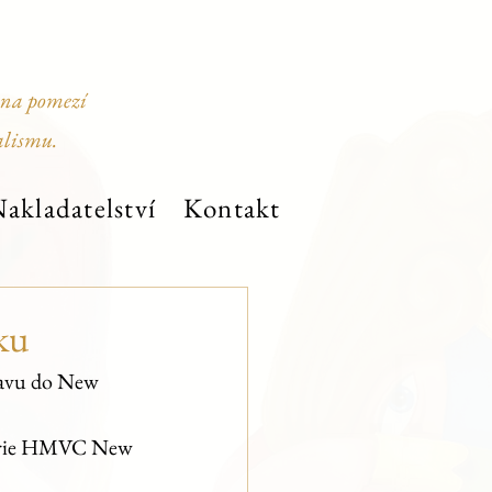
 na pomezí
alismu.
akladatelství
Kontakt
ku
stavu do New 
alerie HMVC New 