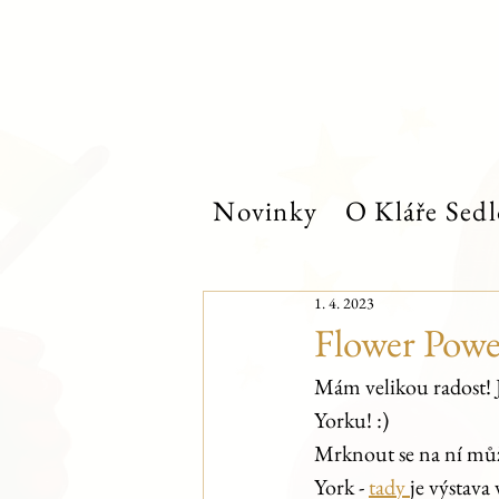
Novinky
O Kláře Sedl
1. 4. 2023
Flower Powe
Mám velikou radost! J
Yorku! :)
Mrknout se na ní můž
York - 
tady 
je výstava 