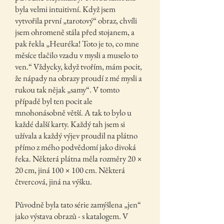
byla velmi intuitivní. Když jsem
vytvořila první „tarotový“ obraz, chvíli
jsem ohromeně stála před stojanem, a
pak řekla „Heuréka! Toto je to, co mne
měsíce tlačilo vzadu v mysli a muselo to
ven.“ Vždycky, když tvořím, mám pocit,
že nápady na obrazy proudí z mé mysli a
rukou tak nějak „samy“. V tomto
případě byl ten pocit ale
mnohonásobně větší. A tak to bylo u
každé další karty. Každý tah jsem si
užívala a každý výjev proudil na plátno
přímo z mého podvědomí jako divoká
řeka. Některá plátna měla rozměry 20 ×
20 cm, jiná 100 × 100 cm. Některá
čtvercová, jiná na výšku.
Původně byla tato série zamýšlena „jen“
jako výstava obrazů - s katalogem. V