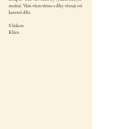
možné. Vám všem tímto s díky věnuji své
karetní dílo.
S láskou
Klára