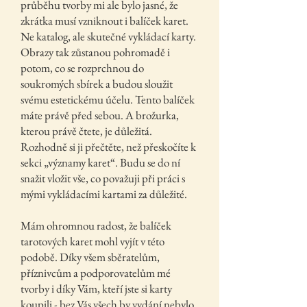
průběhu tvorby mi ale bylo jasné, že
zkrátka musí vzniknout i balíček karet.
Ne katalog, ale skutečné vykládací karty.
Obrazy tak zůstanou pohromadě i
potom, co se rozprchnou do
soukromých sbírek a budou sloužit
svému estetickému účelu. Tento balíček
máte právě před sebou. A brožurka,
kterou právě čtete, je důležitá.
Rozhodně si ji přečtěte, než přeskočíte k
sekci „významy karet“. Budu se do ní
snažit vložit vše, co považuji při práci s
mými vykládacími kartami za důležité.
Mám ohromnou radost, že balíček
tarotových karet mohl vyjít v této
podobě. Díky všem sběratelům,
příznivcům a podporovatelům mé
tvorby i díky Vám, kteří jste si karty
koupili - bez Vás všech by vydání nebylo