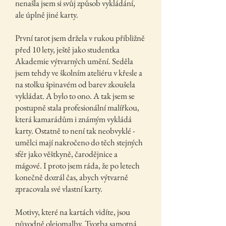
nenašla jsem si svůj způsob vykládání,
ale úplně jiné karty.
První tarot jsem držela v rukou přibližně
před 10 lety, ještě jako studentka
Akademie výtvarných umění. Seděla
jsem tehdy ve školním ateliéru v křesle a
na stolku špinavém od barev zkoušela
vykládat. A bylo to ono. A tak jsem se
postupně stala profesionální malířkou,
která kamarádům i známým vykládá
karty. Ostatně to není tak neobvyklé -
umělci mají nakročeno do těch stejných
sfér jako věštkyně, čarodějnice a
mágové. I proto jsem ráda, že po letech
konečně dozrál čas, abych výtvarně
zpracovala své vlastní karty.
Motivy, které na kartách vidíte, jsou
původně olejomalby. Tvorba samotná