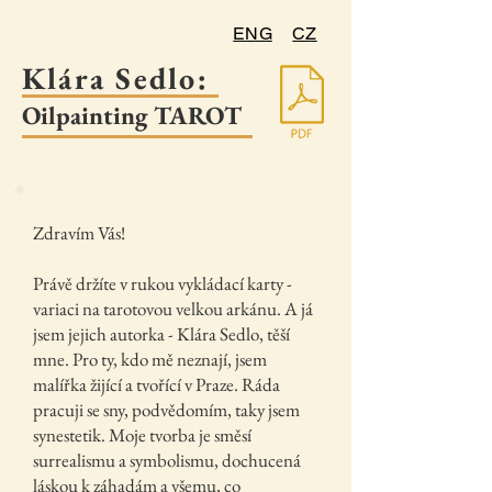
ENG
CZ
Klára Sedlo:
Oilpainting TAROT
Zdravím Vás!
Právě držíte v rukou vykládací karty -
variaci na tarotovou velkou arkánu. A já
jsem jejich autorka - Klára Sedlo, těší
mne. Pro ty, kdo mě neznají, jsem
malířka žijící a tvořící v Praze. Ráda
pracuji se sny, podvědomím, taky jsem
synestetik. Moje tvorba je směsí
surrealismu a symbolismu, dochucená
láskou k záhadám a všemu, co