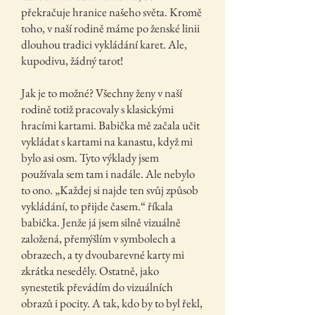
překračuje hranice našeho světa. Kromě
toho, v naší rodině máme po ženské linii
dlouhou tradici vykládání karet. Ale,
kupodivu, žádný tarot!
Jak je to možné? Všechny ženy v naší
rodině totiž pracovaly s klasickými
hracími kartami. Babička mě začala učit
vykládat s kartami na kanastu, když mi
bylo asi osm. Tyto výklady jsem
používala sem tam i nadále. Ale nebylo
to ono. „Každej si najde ten svůj způsob
vykládání, to přijde časem.“ říkala
babička. Jenže já jsem silně vizuálně
založená, přemýšlím v symbolech a
obrazech, a ty dvoubarevné karty mi
zkrátka neseděly. Ostatně, jako
synestetik převádím do vizuálních
obrazů i pocity. A tak, kdo by to byl řekl,