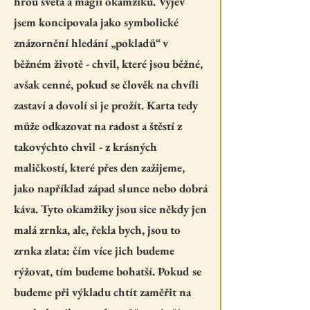
hrou světa a magií okamžiku. Výjev
jsem koncipovala jako symbolické
znázornění hledání „pokladů“ v
běžném životě - chvil, které jsou běžné,
avšak cenné, pokud se člověk na chvíli
zastaví a dovolí si je prožít. Karta tedy
může odkazovat na radost a štěstí z
takovýchto chvil - z krásných
maličkostí, které přes den zažijeme,
jako například západ slunce nebo dobrá
káva. Tyto okamžiky jsou sice někdy jen
malá zrnka, ale, řekla bych, jsou to
zrnka zlata: čím více jich budeme
rýžovat, tím budeme bohatší. Pokud se
budeme při výkladu chtít zaměřit na