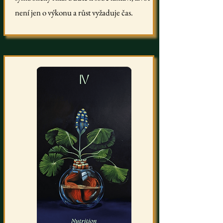
není jen o výkonu a růst vyžaduje čas.