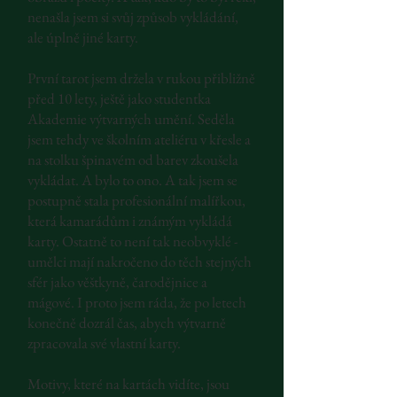
nenašla jsem si svůj způsob vykládání,
ale úplně jiné karty.
První tarot jsem držela v rukou přibližně
před 10 lety, ještě jako studentka
Akademie výtvarných umění. Seděla
jsem tehdy ve školním ateliéru v křesle a
na stolku špinavém od barev zkoušela
vykládat. A bylo to ono. A tak jsem se
postupně stala profesionální malířkou,
která kamarádům i známým vykládá
karty. Ostatně to není tak neobvyklé -
umělci mají nakročeno do těch stejných
sfér jako věštkyně, čarodějnice a
mágové. I proto jsem ráda, že po letech
konečně dozrál čas, abych výtvarně
zpracovala své vlastní karty.
Motivy, které na kartách vidíte, jsou