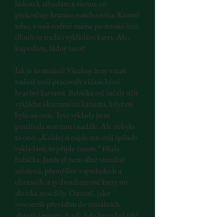
láskou k záhadám a všemu, co
překračuje hranice našeho světa. Kromě
toho, v naší rodině máme po ženské linii
dlouhou tradici vykládání karet. Ale,
kupodivu, žádný tarot!
Jak je to možné? Všechny ženy v naší
rodině totiž pracovaly s klasickými
hracími kartami. Babička mě začala učit
vykládat s kartami na kanastu, když mi
bylo asi osm. Tyto výklady jsem
používala sem tam i nadále. Ale nebylo
to ono. „Každej si najde ten svůj způsob
vykládání, to přijde časem.“ říkala
babička. Jenže já jsem silně vizuálně
založená, přemýšlím v symbolech a
obrazech, a ty dvoubarevné karty mi
zkrátka neseděly. Ostatně, jako
synestetik převádím do vizuálních
obrazů i pocity. A tak, kdo by to byl řekl,