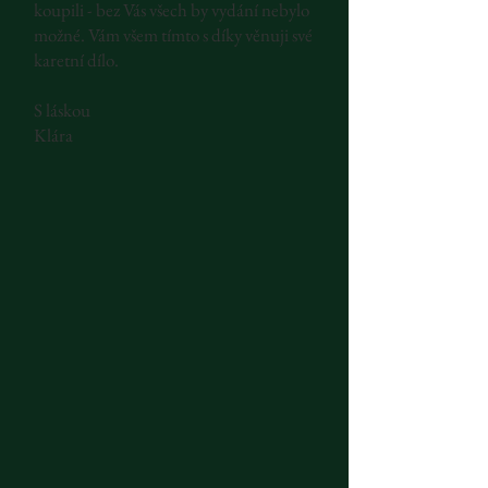
koupili - bez Vás všech by vydání nebylo
možné. Vám všem tímto s díky věnuji své
karetní dílo.
S láskou
Klára