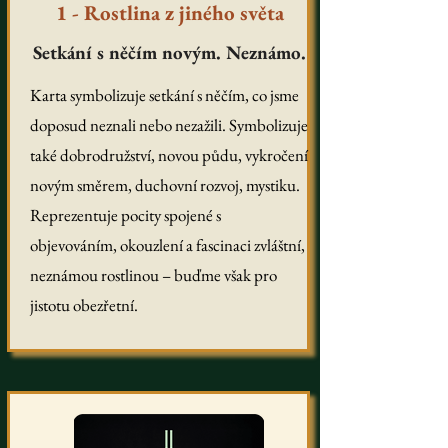
1 - Rostlina z jiného světa
Setkání s něčím novým. Neznámo.
Karta symbolizuje setkání s něčím, co jsme
doposud neznali nebo nezažili. Symbolizuje
také dobrodružství, novou půdu, vykročení
novým směrem, duchovní rozvoj, mystiku.
Reprezentuje pocity spojené s
objevováním, okouzlení a fascinaci zvláštní,
neznámou rostlinou – buďme však pro
jistotu obezřetní.