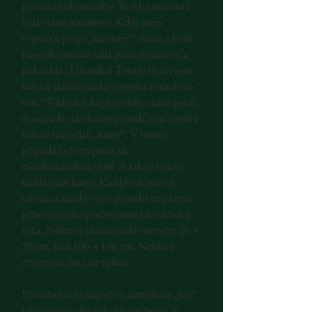
původně olejomalby. Tvorba samotná
byla velmi intuitivní. Když jsem
vytvořila první „tarotový“ obraz, chvíli
jsem ohromeně stála před stojanem, a
pak řekla „Heuréka! Toto je to, co mne
měsíce tlačilo vzadu v mysli a muselo to
ven.“ Vždycky, když tvořím, mám pocit,
že nápady na obrazy proudí z mé mysli a
rukou tak nějak „samy“. V tomto
případě byl ten pocit ale
mnohonásobně větší. A tak to bylo u
každé další karty. Každý tah jsem si
užívala a každý výjev proudil na plátno
přímo z mého podvědomí jako divoká
řeka. Některá plátna měla rozměry 20 ×
20 cm, jiná 100 × 100 cm. Některá
čtvercová, jiná na výšku.
Původně byla tato série zamýšlena „jen“
jako výstava obrazů - s katalogem. V