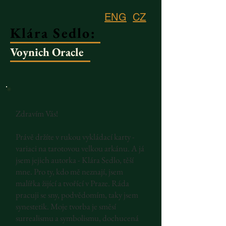
ENG
CZ
Klára Sedlo:
Voynich Oracle
Zdravím Vás!
Právě držíte v rukou vykládací karty -
variaci na tarotovou velkou arkánu. A já
jsem jejich autorka - Klára Sedlo, těší
mne. Pro ty, kdo mě neznají, jsem
malířka žijící a tvořící v Praze. Ráda
pracuji se sny, podvědomím, taky jsem
synestetik. Moje tvorba je směsí
surrealismu a symbolismu, dochucená