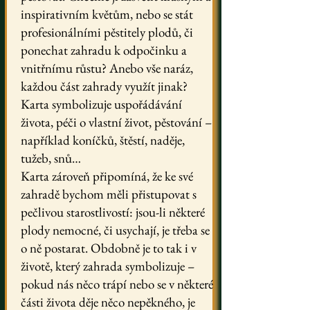
inspirativním květům, nebo se stát
profesionálními pěstitely plodů, či
ponechat zahradu k odpočinku a
vnitřnímu růstu? Anebo vše naráz,
každou část zahrady využít jinak?
Karta symbolizuje uspořádávání
života, péči o vlastní život, pěstování –
například koníčků, štěstí, naděje,
tužeb, snů…
Karta zároveň připomíná, že ke své
zahradě bychom měli přistupovat s
pečlivou starostlivostí: jsou-li některé
plody nemocné, či usychají, je třeba se
o ně postarat. Obdobně je to tak i v
životě, který zahrada symbolizuje –
pokud nás něco trápí nebo se v některé
části života děje něco nepěkného, je