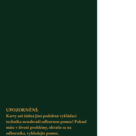
UPOZORNĚNÍ:
Karty ani žádná jiná podobná vykládací
technika nenahradí odbornou pomoc! Pokud
máte v životě problémy, obraťte se na
odborníka, vyhledejte pomoc.