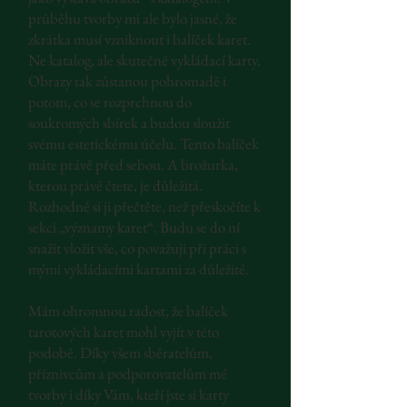
průběhu tvorby mi ale bylo jasné, že
zkrátka musí vzniknout i balíček karet.
Ne katalog, ale skutečné vykládací karty.
Obrazy tak zůstanou pohromadě i
potom, co se rozprchnou do
soukromých sbírek a budou sloužit
svému estetickému účelu. Tento balíček
máte právě před sebou. A brožurka,
kterou právě čtete, je důležitá.
Rozhodně si ji přečtěte, než přeskočíte k
sekci „významy karet“. Budu se do ní
snažit vložit vše, co považuji při práci s
mými vykládacími kartami za důležité.
Mám ohromnou radost, že balíček
tarotových karet mohl vyjít v této
podobě. Díky všem sběratelům,
příznivcům a podporovatelům mé
tvorby i díky Vám, kteří jste si karty