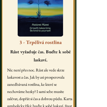
3 - Trpělivá rostlina
Růst vyžaduje čas. Buďte k sobě
laskaví.
Nic není přes noc. Růst ale vede skrze
laskavost a čas. Jak by asi prosperovala
zanedbávaná rostlina, ke které se
nechováme hezky? I sami sebe musíte
zalévat, dopřát si čas a dobrou půdu. Karta
symbolicky říká: buďte k sobě laskaví, život