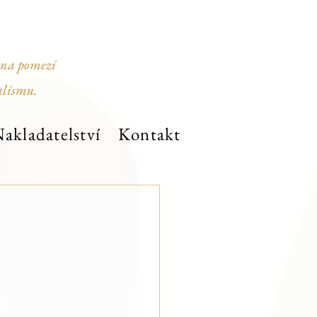
 na pomezí
alismu.
akladatelství
Kontakt