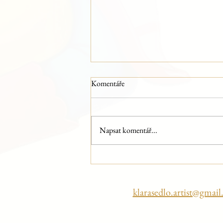
Komentáře
Hello!
Napsat komentář...
klarasedlo.artist@gmai