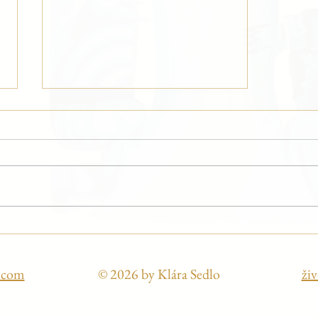
Zlatovláska
l.com
© 2026 by Klára Sedlo
živ