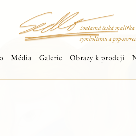
Současná česká malířka
symbolismu a pop-surre
o
Média
Galerie
Obrazy k prodeji
N