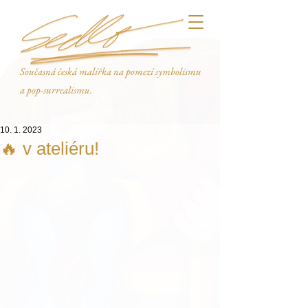
Současná česká malířka na pomezí symbolismu
a pop-surrealismu.
10. 1. 2023
🔥 v ateliéru!