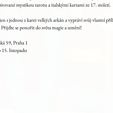
irované mystikou tarotu a italskými kartami ze 17. století.
n s jednou z karet velkých arkán a vypráví svůj vlastní příb
Přijďte se ponořit do světa magie a umění!
ská 59, Praha 1
o 15. listopadu