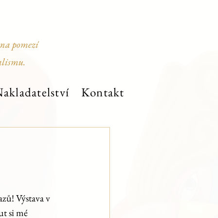
 na pomezí
alismu.
akladatelství
Kontakt
azů! Výstava v 
ut si mé 