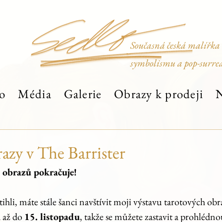
Současná česká malířka
symbolismu a pop-surre
o
Média
Galerie
Obrazy k prodeji
N
azy v The Barrister
 obrazů pokračuje!
stihli, máte stále šanci navštívit moji výstavu tarotových obr
 až do 
15. listopadu
, takže se můžete zastavit a prohlédno