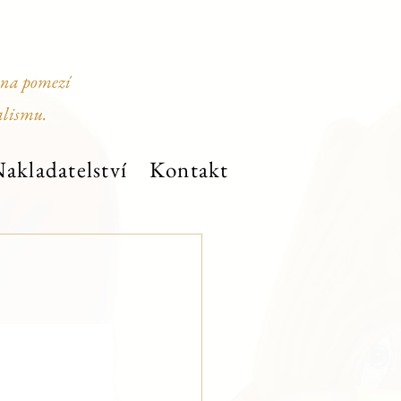
 na pomezí
alismu.
akladatelství
Kontakt