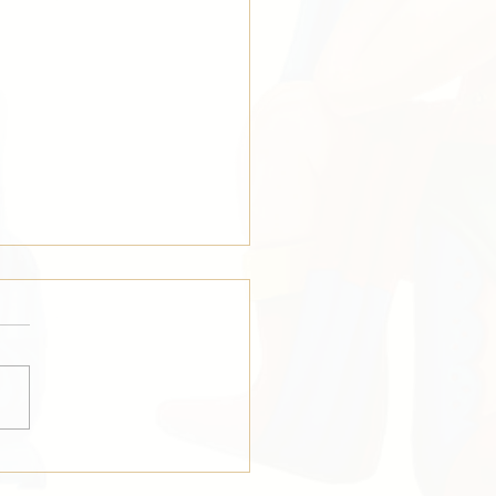
i za medvědí večer 🐻 A co
dál?