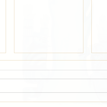
Marilyn Monroe 100 v Galerie
Děkuj
GOMA
bude 