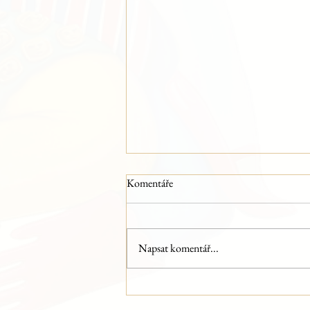
Komentáře
Napsat komentář...
Umělec vs. AI: pokračuje na
Colours of Ostrava