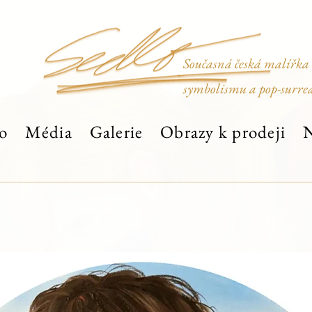
Současná česká malířka
symbolismu a pop-surre
o
Média
Galerie
Obrazy k prodeji
N