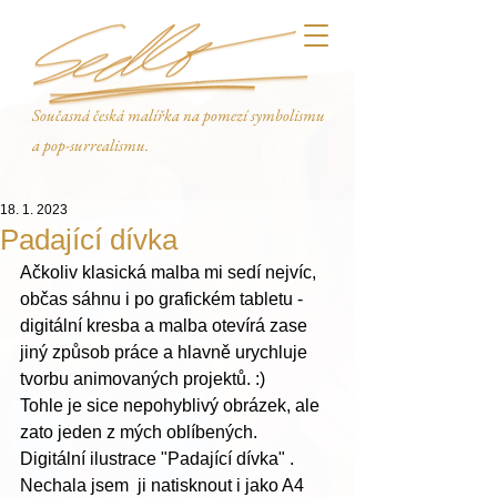
Současná česká malířka na pomezí symbolismu
a pop-surrealismu.
18. 1. 2023
Padající dívka
Ačkoliv klasická malba mi sedí nejvíc, 
občas sáhnu i po grafickém tabletu - 
digitální kresba a malba otevírá zase 
jiný způsob práce a hlavně urychluje 
tvorbu animovaných projektů. :)
Tohle je sice nepohyblivý obrázek, ale 
zato jeden z mých oblíbených. 
Digitální ilustrace "Padající dívka" .
Nechala jsem  ji natisknout i jako A4 