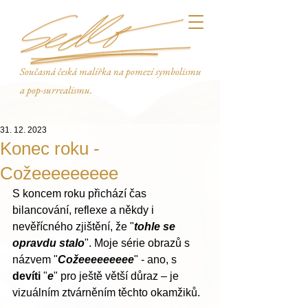
Současná česká malířka na pomezí symbolismu
a pop-surrealismu.
31. 12. 2023
Konec roku -
Cožeeeeeeeee
S koncem roku přichází čas 
bilancování, reflexe a někdy i 
nevěřícného zjištění, že "
tohle se 
opravdu stalo
". Moje série obrazů s 
názvem "
Cožeeeeeeeee
" - ano, s 
devíti
 "
e
" pro ještě větší důraz – je 
vizuálním ztvárněním těchto okamžiků.