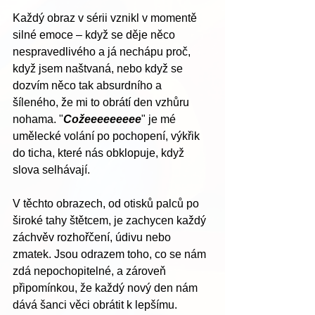
Každý obraz v sérii vznikl v momentě 
silné emoce – když se děje něco 
nespravedlivého a já nechápu proč, 
když jsem naštvaná, nebo když se 
dozvím něco tak absurdního a 
šíleného, že mi to obrátí den vzhůru 
nohama. "
Cožeeeeeeeee
" je mé 
umělecké volání po pochopení, výkřik 
do ticha, které nás obklopuje, když 
slova selhávají.
V těchto obrazech, od otisků palců po 
široké tahy štětcem, je zachycen každý 
záchvěv rozhořčení, údivu nebo 
zmatek. Jsou odrazem toho, co se nám 
zdá nepochopitelné, a zároveň 
připomínkou, že každý nový den nám 
dává šanci věci obrátit k lepšímu.