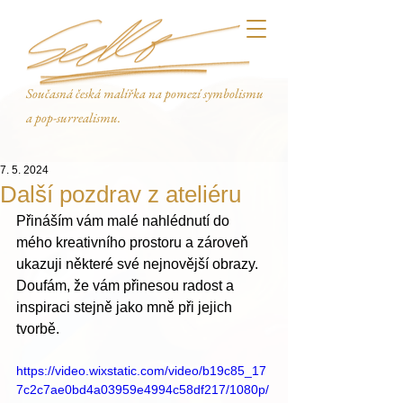
Současná česká malířka na pomezí symbolismu
a pop-surrealismu.
7. 5. 2024
Další pozdrav z ateliéru
Přináším vám malé nahlédnutí do 
mého kreativního prostoru a zároveň 
ukazuji některé své nejnovější obrazy. 
Doufám, že vám přinesou radost a 
inspiraci stejně jako mně při jejich 
tvorbě.
https://video.wixstatic.com/video/b19c85_17
7c2c7ae0bd4a03959e4994c58df217/1080p/