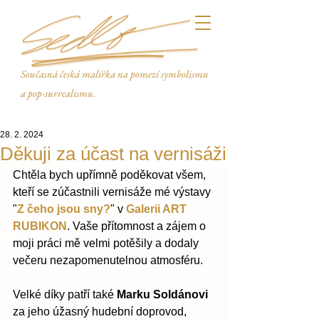
Současná česká malířka na pomezí symbolismu
a pop-surrealismu.
28. 2. 2024
Děkuji za účast na vernisáži
Chtěla bych upřímně poděkovat všem, 
kteří se zúčastnili vernisáže mé výstavy 
"
Z čeho jsou sny?
" v 
Galerii ART 
RUBIKON
. Vaše přítomnost a zájem o 
moji práci mě velmi potěšily a dodaly 
večeru nezapomenutelnou atmosféru.
Velké díky patří také 
Marku Soldánovi
za jeho úžasný hudební doprovod, 